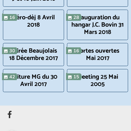
Aéro-dèj 8 Avril
Inauguration du
16
28
2018
hangar J.C. Bovin 31
Mars 2018
Soirée Beaujolais
Portes ouvertes
30
16
18 Décembre 2017
Mai 2017
Voiture MG du 30
Meeting 25 Mai
42
15
Avril 2017
2005