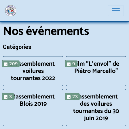
Nos événements
Catégories
Rassemblement
Film "L'envol" de
209
9
voilures
Piétro Marcello"
tournantes 2022
Rassemblement
Rassemblement
3
23
Blois 2019
des voilures
tournantes du 30
juin 2019