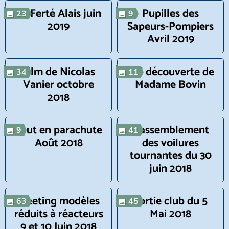
La Ferté Alais juin
Pupilles des
23
9
2019
Sapeurs-Pompiers
Avril 2019
Film de Nicolas
Vol découverte de
34
11
Vanier octobre
Madame Bovin
2018
Saut en parachute
Rassemblement
9
41
Août 2018
des voilures
tournantes du 30
juin 2018
Meeting modèles
Sortie club du 5
63
45
réduits à réacteurs
Mai 2018
9 et 10 Juin 2018