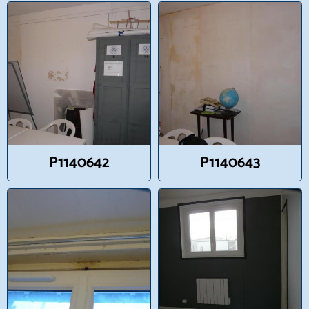
P1140642
P1140643